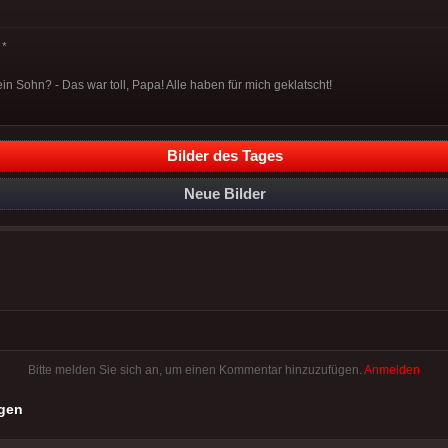
*
in Sohn? - Das war toll, Papa! Alle haben für mich geklatscht!
Bilder des Tages
Neue Bilder
Bitte melden Sie sich an, um einen Kommentar hinzuzufügen.
Anmelden
gen