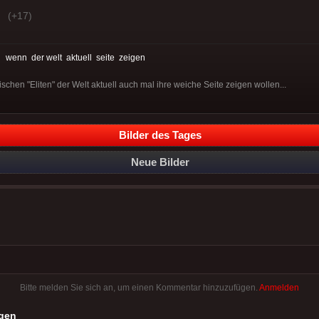
(+17)
:
wenn
der welt
aktuell
seite
zeigen
chen "Eliten" der Welt aktuell auch mal ihre weiche Seite zeigen wollen...
Bilder des Tages
Neue Bilder
Bitte melden Sie sich an, um einen Kommentar hinzuzufügen.
Anmelden
gen