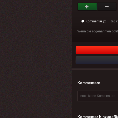
Kommentar
tags
(0)
Wenn die sogenannten politis
Kommentare
noch keine Kommentare
Kommentar hinzugefü