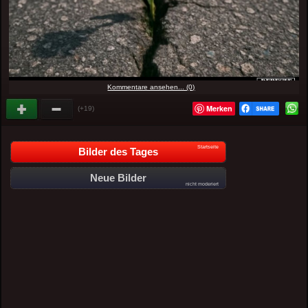
Kommentare ansehen... (0)
Merken
(+19)
Startseite
Bilder des Tages
Neue Bilder
nicht moderiert