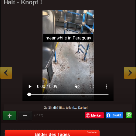
Halt - Knopf !
Merken
(+117)
Startseite
Bilder des Tages