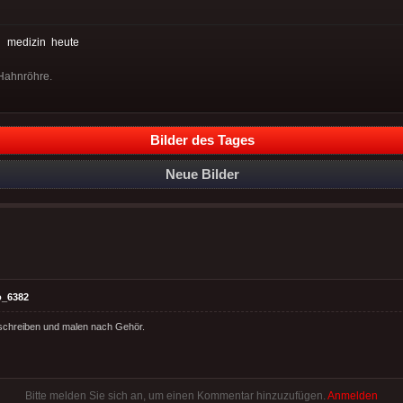
:
medizin
heute
 Hahnröhre.
Bilder des Tages
Neue Bilder
o_6382
schreiben und malen nach Gehör.
Bitte melden Sie sich an, um einen Kommentar hinzuzufügen.
Anmelden