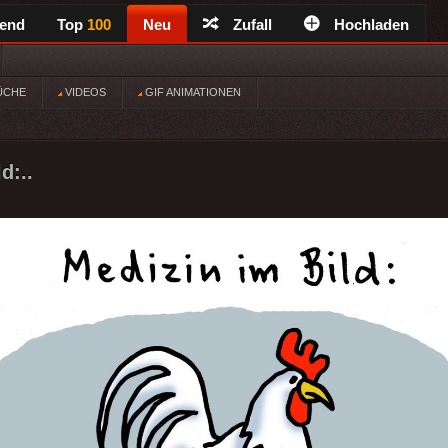
rend
Top
100
Neu
Zufall
Hochladen
ÜCHE
VIDEOS
GIF ANIMATIONEN
d:..