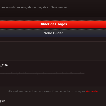
 Fitnessstudio zu sein, als der jüngste im Seniorenheim.
Bilder des Tages
Neue Bilder
o_6196
rde entfernt, der Inhalt ist vulgär oder entspricht nicht den Vorschriften.
Bitte melden Sie sich an, um einen Kommentar hinzuzufügen.
Anmelden
gen