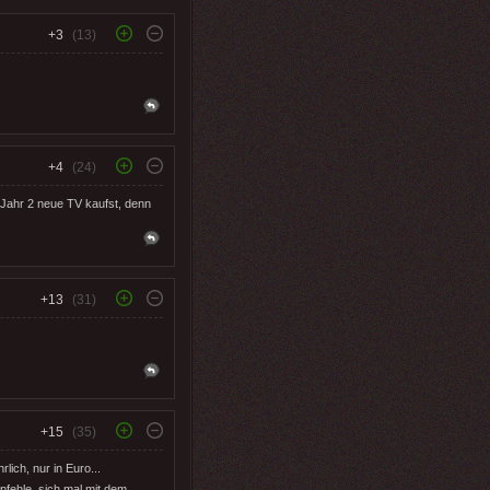
+3
(13)
+4
(24)
s Jahr 2 neue TV kaufst, denn
+13
(31)
+15
(35)
ich, nur in Euro...
mpfehle, sich mal mit.dem