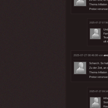
Thema Inflation
Preise verursach
2025-07-27 07:56
Und 
Fami
Teu
oft 
2025-07-27 08:46:08 von
an
Scharch. So hab 
Zu der Zeit, an 
Thema Inflation
Preise verursach
2025-07-27 09:14
Inf
Soz
Kauf