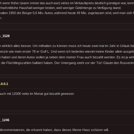
h wenn früher (wann immer das auch war) vieles im Verkaufspreis deutlich günstiger war, konn
chschnittliche Haushalt weniger leisten, weil weniger Geldmenge zu Verfügung stand.
hatten 1950 die Bürger 0,6 Mio. Autos, während heute 49 Mio. zugelassen sind, weil man sich f
n.
o_1528
 wirklich alles besser. Um mithalten zu können muss ich heute zwei mal im Jahr in Urlaub fa
 Benzin wie mein erster 78 er Golf L. Und wenn ich bedenke wieviel meine Kinder allein ausg
haben und deren Autos wollen ja neben dem meiner Frau auch bezahlt werden. Es ist ja wir
 die Flüchtlingszahlen halbiert haben. Der Untergang steht vor der Tür! Glaubt den Russentro
.0.0.1
auch mit 1200€ netto im Monat gut bezahlt gewesen
_1246
itkommentatoren, die erkannt haben, dass dieses Meme Hass schüren will.