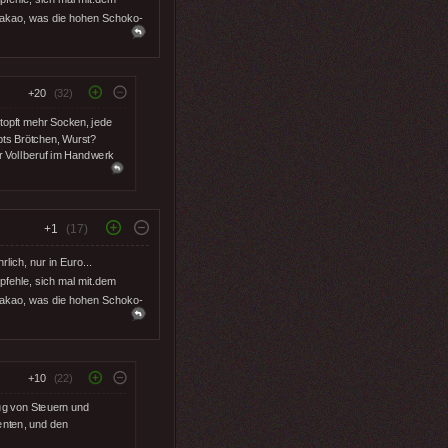
 Kakao, was die hohen Schoko-
+20
(32)
stopft mehr Socken, jede
ibts Brötchen, Wurst?
r Vollberuf im Handwerk
+1
(17)
ich, nur in Euro...
mpfehle, sich mal mit.dem
 Kakao, was die hohen Schoko-
+10
(22)
zug von Steuern und
enten, und den