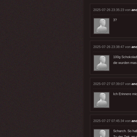
2025-07-26 23:35:23 von
an
3?
2025-07-26 23:38:47 von
an
100g Schokolade 
die wurden massi
2025-07-27 07:39:07 von
an
Ich Erinnere mi
2025-07-27 07:45:34 von
an
Scharch. So hab 
Zu der Zeit, an 