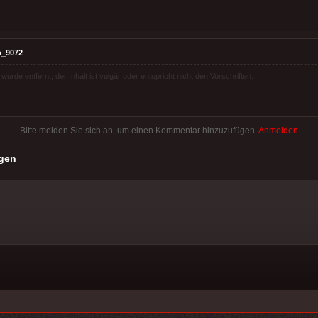
o_9072
rde entfernt, der Inhalt ist vulgär oder entspricht nicht den Vorschriften.
Bitte melden Sie sich an, um einen Kommentar hinzuzufügen.
Anmelden
gen