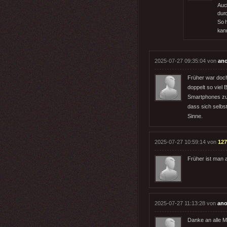
Auc
dur
So 
kan
2025-07-27 09:35:04 von
an
Früher war doch
doppelt so viel
Smartphones zu 
dass sich selbst
Sinne.
2025-07-27 10:59:14 von
127
Früher ist man 
2025-07-27 11:13:28 von
ano
Danke an alle M