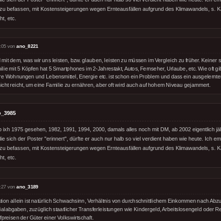
 zu befassen, mit Kostensteigerungen wegen Ernteausfällen aufgrund des Klimawandels, s.
t, etc.
:05 von
ano_8221
mit dem, was wir uns leisten, bzw. glauben, leisten zu müssen im Vergleich zu früher. Keiner 
lie mit 5 Köpfen hat 5 Smartphones im 2-Jahrestakt, Autos, Fernseher, Urlaube, etc. Wie oft g
re Wohnungen und Lebensmittel, Energie etc. ist schon ein Problem und dass ein ausgelernte
nicht reicht, um eine Familie zu ernähren, aber oft wird auch auf hohem Niveau gejammert.
o_3985
ixh 1975 gesehen, 1982, 1991, 1994, 2000, damals alles noch mit DM, ab 2002 eigentlich jährl
die sich der Poster "erinnert", dürfte er auch nur halb so viel verdient haben wie heute. Ich e
 zu befassen, mit Kostensteigerungen wegen Ernteausfällen aufgrund des Klimawandels, s.
t, etc.
:27 von
ano_3189
lation allein ist natürlich Schwachsinn, Verhältnis von durchschnittlichem Einkommen nach Ab
ialabgaben, zuzüglich staatlicher Transferleistungen wie Kindergeld, Arbeitslosengeld oder R
preisen der Güter einer Volkswirtschaft.