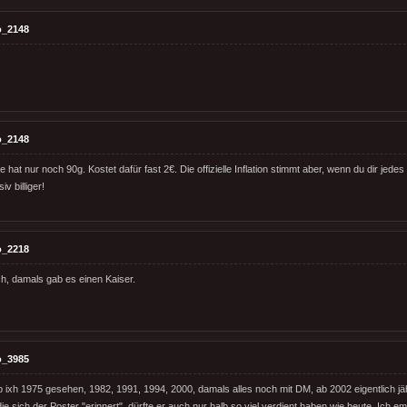
o_2148
o_2148
hat nur noch 90g. Kostet dafür fast 2€. Die offizielle Inflation stimmt aber, wenn du dir jede
v billiger!
o_2218
ch, damals gab es einen Kaiser.
o_3985
ixh 1975 gesehen, 1982, 1991, 1994, 2000, damals alles noch mit DM, ab 2002 eigentlich jährl
die sich der Poster "erinnert", dürfte er auch nur halb so viel verdient haben wie heute. Ich e