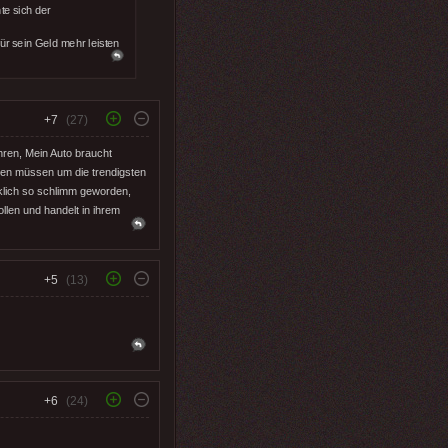
te sich der
ür sein Geld mehr leisten
+7
(27)
hren, Mein Auto braucht
eben müssen um die trendigsten
klich so schlimm geworden,
llen und handelt in ihrem
+5
(13)
+6
(24)