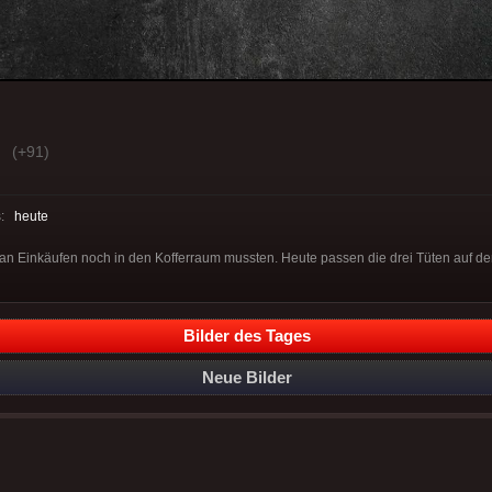
(+91)
s:
heute
 an Einkäufen noch in den Kofferraum mussten. Heute passen die drei Tüten auf den
Bilder des Tages
Neue Bilder