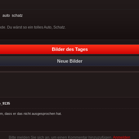
:
auto
schatz
de. Du wärst so ein tolles Auto, Schatz.
Bilder des Tages
Neue Bilder
o_9135
hm, dass er das nicht ausgesprochen hat.
Bitte melden Sie sich an, um einen Kommentar hinzuzufügen.
Anmelden