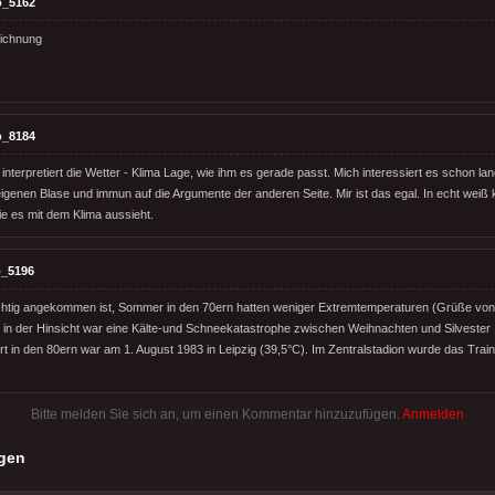
o_5162
eichnung
o_8184
 interpretiert die Wetter - Klima Lage, wie ihm es gerade passt. Mich interessiert es schon lan
eigenen Blase und immun auf die Argumente der anderen Seite. Mir ist das egal. In echt weiß 
ie es mit dem Klima aussieht.
_5196
richtig angekommen ist, Sommer in den 70ern hatten weniger Extremtemperaturen (Grüße von 
 in der Hinsicht war eine Kälte-und Schneekatastrophe zwischen Weihnachten und Silvester 
 in den 80ern war am 1. August 1983 in Leipzig (39,5°C). Im Zentralstadion wurde das Trai
Bitte melden Sie sich an, um einen Kommentar hinzuzufügen.
Anmelden
gen