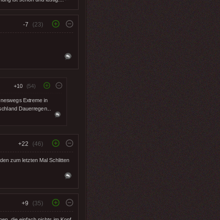
-7
(23)
+10
(54)
eineswegs Extreme in
tschland Dauerregen...
+22
(46)
en zum letzten Mal Schlitten
+9
(35)
en, die einfach nichts im Kopf