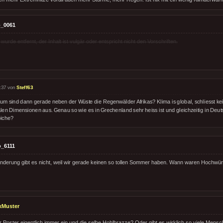
_0061
rde entfernt, der Inhalt ist vulgär oder entspricht nicht den Vorschriften.
:37 von
Steff63
um sind dann gerade neben der Wüste die Regenwälder Afrikas? Klima is global, schliesst k
alen Dimensionen aus. Genau so wie es in Grechenland sehr heiss ist und gleichzeitig in Deu
iche?
_6111
nderung gibt es nicht, weil wir gerade keinen so tollen Sommer haben. Wann waren Hochwürd
xMuster
 Poster eigentlich immer ein und die selbe Hohlbrazze? Oder gibt es wirklich so viele Mensch