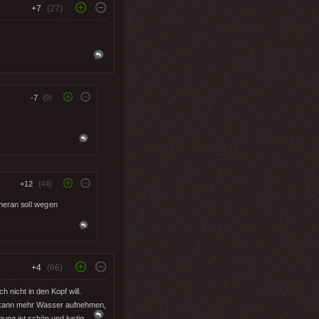
+7
(27)
-7
(9)
+12
(44)
eheran soll wegen
+4
(66)
 nicht in den Kopf will.
t kann mehr Wasser aufnehmen,
ng ist schön und lustig....