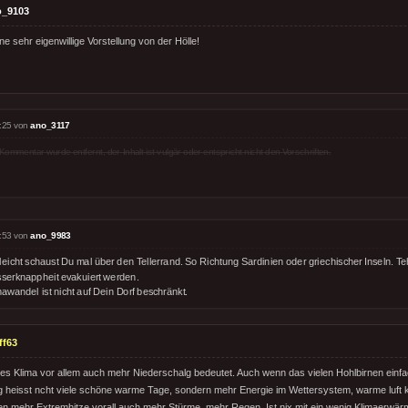
o_9103
ne sehr eigenwillige Vorstellung von der Hölle!
:25 von
ano_3117
Kommentar wurde entfernt, der Inhalt ist vulgär oder entspricht nicht den Vorschriften.
:53 von
ano_9983
lleicht schaust Du mal über den Tellerrand. So Richtung Sardinien oder griechischer Inseln. T
serknappheit evakuiert werden.
awandel ist nicht auf Dein Dorf beschränkt.
ff63
es Klima vor allem auch mehr Niederschalg bedeutet. Auch wenn das vielen Hohlbirnen einfach
 heisst ncht viele schöne warme Tage, sondern mehr Energie im Wettersystem, warme luf
ben mehr Extremhitze vorall auch mehr Stürme, mehr Regen. Ist nix mit ein wenig Klimaerwärmu