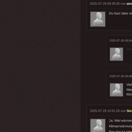
2025-07-29 09:38:30 von
an
Du hast !aber ei
2025-07-30 08:04
Der 
2025-07-30 08:08
Vie
Was
Klim
2025-07-29 10:51:28 von
Ste
Ja. Wiel wärmer
Klimaerwärmung
Resultat ist ne