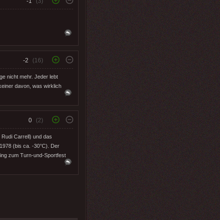
-1
(3)
-2
(16)
ge nicht mehr. Jeder lebt
keiner davon, was wirklich
0
(2)
Rudi Carrell) und das
1978 (bis ca. -30°C). Der
ning zum Turn-und-Sportfest