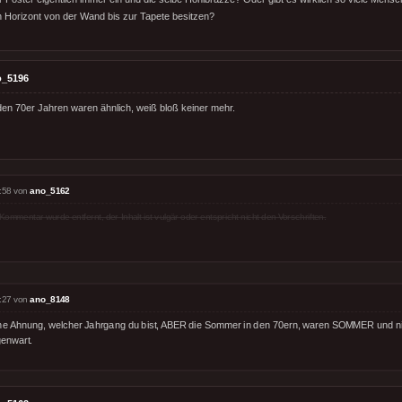
 Horizont von der Wand bis zur Tapete besitzen?
o_5196
en 70er Jahren waren ähnlich, weiß bloß keiner mehr.
:58 von
ano_5162
Kommentar wurde entfernt, der Inhalt ist vulgär oder entspricht nicht den Vorschriften.
:27 von
ano_8148
ne Ahnung, welcher Jahrgang du bist, ABER die Sommer in den 70ern, waren SOMMER und nic
enwart.