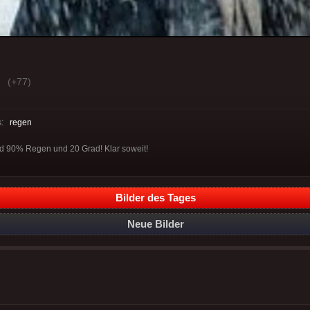
(+77)
s:
regen
d 90% Regen und 20 Grad! Klar soweit!
Bilder des Tages
Neue Bilder