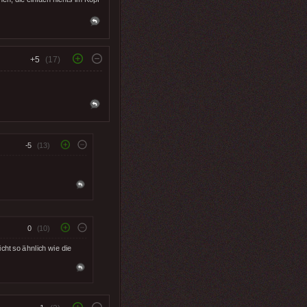
+5
(17)
-5
(13)
0
(10)
ht so ähnlich wie die