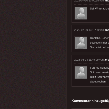
2025-07-30 13:00:15 von
an
Seit Wrtteraufz
2025-07-30 13:15:50 von
an
Blablabla. Jeder
sowieso in der 
Sache ist und w
2025-08-03 11:49:09 von
ano
Falls es nicht 
Spitzenszenario
DDR-Spitzenwert
abgebrochen.
Kommentar hinzugefü