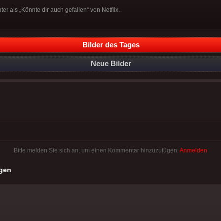
r als „Könnte dir auch gefallen“ von Netflix.
Bilder des Tages
Neue Bilder
Bitte melden Sie sich an, um einen Kommentar hinzuzufügen.
Anmelden
gen