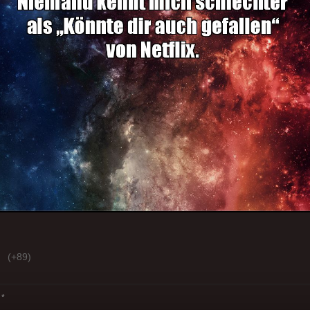
(+89)
*