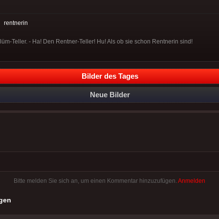
:
rentnerin
lüm-Teller. - Ha! Den Rentner-Teller! Hu! Als ob sie schon Rentnerin sind!
Bilder des Tages
Neue Bilder
Bitte melden Sie sich an, um einen Kommentar hinzuzufügen.
Anmelden
gen