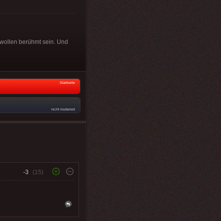
 wollen berühmt sein. Und
Startseite
nicht moderiert
-3
(15)