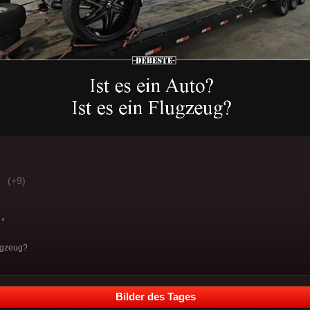
(+9)
*
lugzeug?
Bilder des Tages