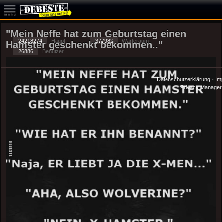
"Mein Neffe hat zum Geburtstag einen
24218274
Haupt
377982
Warteraum
Hamster geschenkt bekommen.."
26886
Benutzer
Datenschutzerklärung
-
Im
-
Privacy Manager