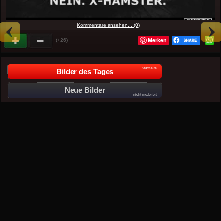
Kommentare ansehen... (0)
Merken
(+26)
Startseite
Bilder des Tages
Neue Bilder
nicht moderiert