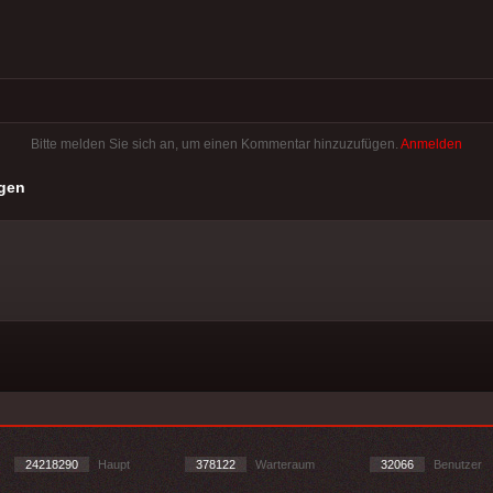
Bitte melden Sie sich an, um einen Kommentar hinzuzufügen.
Anmelden
gen
24218290
Haupt
378122
Warteraum
32066
Benutzer