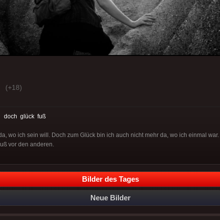
(+18)
:
doch
glück
fuß
t da, wo ich sein will. Doch zum Glück bin ich auch nicht mehr da, wo ich einmal w
Fuß vor den anderen.
Bilder des Tages
Neue Bilder