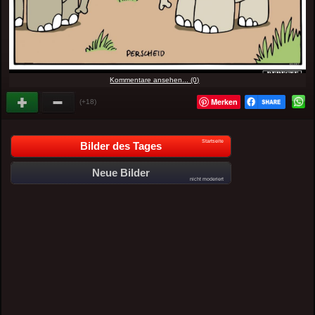
Kommentare ansehen... (0)
Merken
(+18)
Startseite
Bilder des Tages
Neue Bilder
nicht moderiert