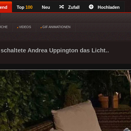
rend
Top
100
Neu
Zufall
Hochladen
ÜCHE
VIDEOS
GIF ANIMATIONEN
schaltete Andrea Uppington das Licht..