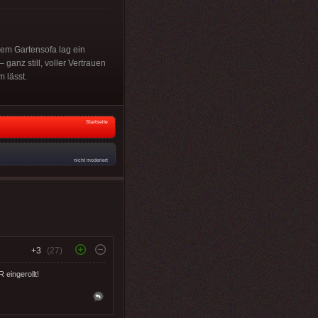
dem Gartensofa lag ein
 ganz still, voller Vertrauen
 lässt.
Startseite
nicht moderiert
+3
(27)
eingerollt!