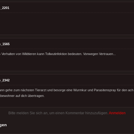
_2201
o_1565
Verhalten von Wildtieren kann Tollwutinfektion bedeuten. Vonwegen Vertrauen...
o_2342
ann gehe zum nächsten Tierarzt und besorge eine Wurmkur und Parasitenspray für den ach
itbewohner auf dich übertragen.
Bitte melden Sie sich an, um einen Kommentar hinzuzufügen.
Anmelden
gen