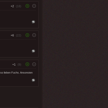
+2
(18)
+6
(22)
+1
(9)
 so lieben Fuchs. Ansonsten