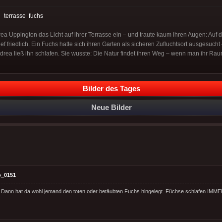
:
terrasse
fuchs
ea Uppington das Licht auf ihrer Terrasse ein – und traute kaum ihren Augen: Auf 
ief friedlich. Ein Fuchs hatte sich ihren Garten als sicheren Zufluchtsort ausgesucht –
drea ließ ihn schlafen. Sie wusste: Die Natur findet ihren Weg – wenn man ihr Raum
Bilder des Tages
Neue Bilder
o_0151
. Dann hat da wohl jemand den toten oder betäubten Fuchs hingelegt. Füchse schlafen IMMER 