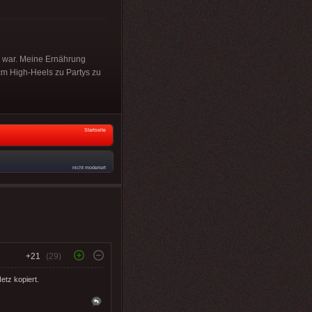
21 war. Meine Ernährung
cm High-Heels zu Partys zu
Startseite
nicht moderiert
+21
(29)
etz kopiert.