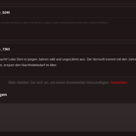
o_0240
rde entfernt, der Inhalt ist vulgär oder entspricht nicht den Vorschriften.
o_7363
emacht! Lebe Dich in jungen Jahren wild und ungezähmt aus. Die Vernunft kommt mit den Jahr
t, erspart den Nachholebedarf im Alter.
Bitte melden Sie sich an, um einen Kommentar hinzuzufügen.
Anmelden
gen