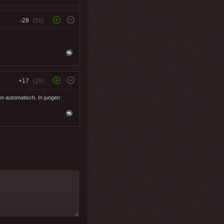
-28
(56)
+17
(29)
en automatisch. In jungen