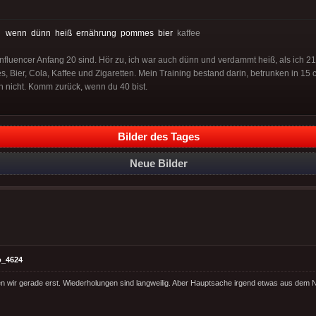
:
wenn
dünn
heiß
ernährung
pommes
bier
kaffee
Influencer Anfang 20 sind. Hör zu, ich war auch dünn und verdammt heiß, als ich 
Bier, Cola, Kaffee und Zigaretten. Mein Training bestand darin, betrunken in 15 
 nicht. Komm zurück, wenn du 40 bist.
Bilder des Tages
Neue Bilder
o_4624
en wir gerade erst. Wiederholungen sind langweilig. Aber Hauptsache irgend etwas aus dem N