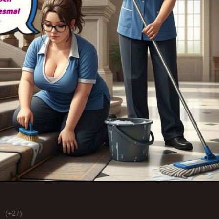
(+27)