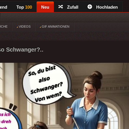
rend
Top
100
Neu
Zufall
Hochladen
ÜCHE
VIDEOS
GIF ANIMATIONEN
lso Schwanger?..