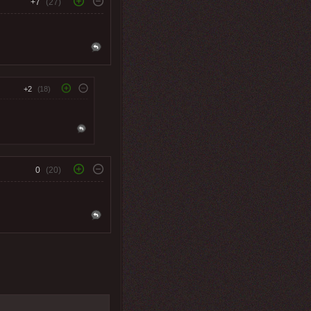
+7
(27)
+2
(18)
0
(20)