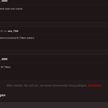
_6880
immt man von vorne
:46 von
ano_7114
wenn es keine KI Titten wären.
_6880
 KI Titten
Bitte melden Sie sich an, um einen Kommentar hinzuzufügen.
Anmelden
gen