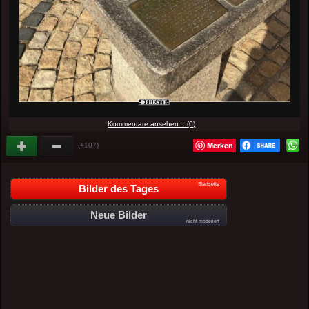
Kommentare ansehen... (0)
Merken
(+107)
Startseite
Bilder des Tages
Neue Bilder
nicht moderiert