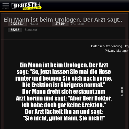
Ein Mann ist beim Urologen. Der Arzt sagt..
24218314
Haupt
378194
Warteraum
35268
Benutzer
Datenschutzerklärung
-
Im
-
Privacy Manager