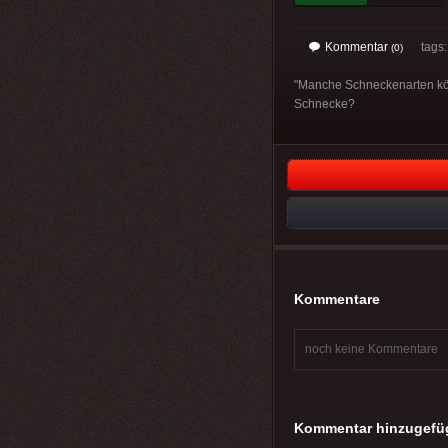
Kommentar
tags
(0)
"Manche Schneckenarten könn
Schnecke?
Kommentare
noch keine Kommentare
Kommentar hinzugefü