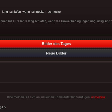
:
lang
schlafen
wenn
schnecken
schnecke
en bis zu 3 Jahre lang schlafen, wenn die Umweltbedingungen ungünstig sind." Vi
Bilder des Tages
Neue Bilder
Bitte melden Sie sich an, um einen Kommentar hinzuzufügen.
Anmelden
gen