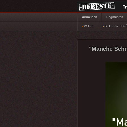
T
Anmelden
Registrieren
WITZE
BILDER & SPR
"Manche Schne