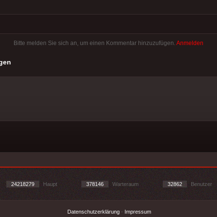
Bitte melden Sie sich an, um einen Kommentar hinzuzufügen.
Anmelden
gen
24218279
Haupt
378146
Warteraum
32862
Benutzer
Datenschutzerklärung
-
Impressum