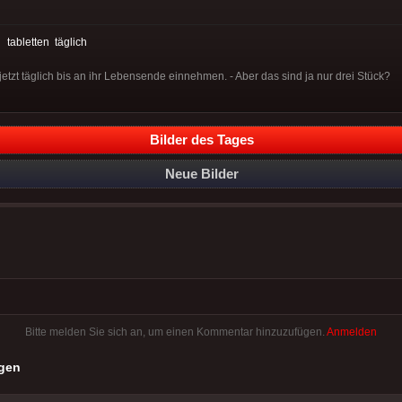
:
tabletten
täglich
etzt täglich bis an ihr Lebensende einnehmen. - Aber das sind ja nur drei Stück?
Bilder des Tages
Neue Bilder
Bitte melden Sie sich an, um einen Kommentar hinzuzufügen.
Anmelden
gen