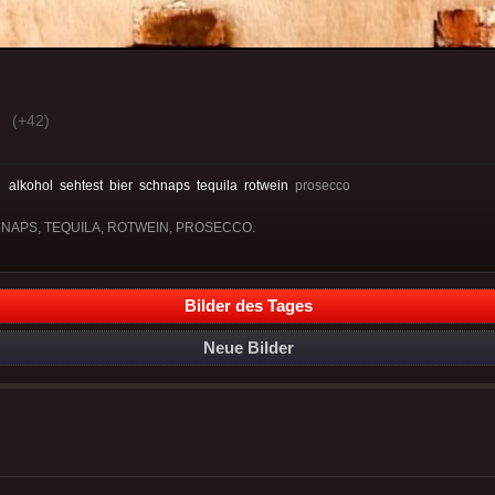
(+42)
:
alkohol
sehtest
bier
schnaps
tequila
rotwein
prosecco
SCHNAPS, TEQUILA, ROTWEIN, PROSECCO.
Bilder des Tages
Neue Bilder