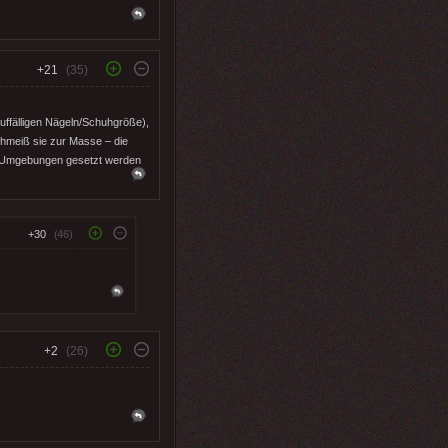
+21
(35)
 auffälligen Nägeln/Schuhgröße),
chmeiß sie zur Masse – die
he“ Umgebungen gesetzt werden
+30
(46)
+2
(26)