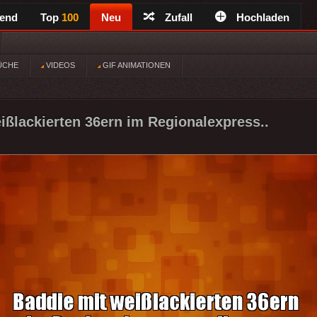
rend
Top
100
Neu
Zufall
Hochladen
ÜCHE
VIDEOS
GIF ANIMATIONEN
ißlackierten 36ern im Regionalexpress..