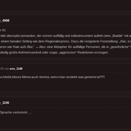
o_4998
r KI:
ibt überspitzt jemanden, der extrem auffällig und selbstinszeniert auftritt (eine „Baddie“ mit
 einem banalen Setting wie dem Regionalexpress. Dazu die resignierte Feststellung: „Klar, s
gieren wie Haie aufs Blut.“ → Also: eine Metapher für auffällige Personen, die in „gewöhnlic
läufig große Aufmerksamkeit oder sogar „aggressive“ Reaktionen erzeugen.
:52 von
ano_1148
lso bleibt dieses Meme auch sinnlos, wenn man versteht was gemeint ist?!?!
o_1106
Sprache verkommt ....