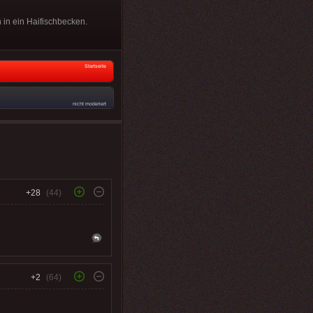
h in ein Haifischbecken.
Startseite
nicht moderiert
+28
(44)
+2
(64)