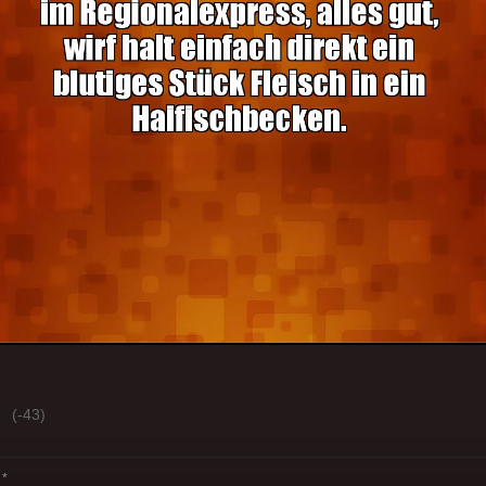
(-43)
*