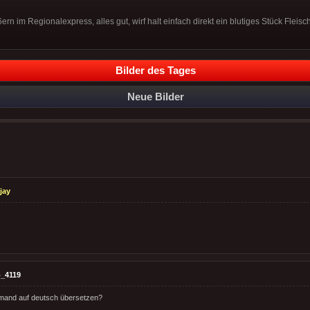
rn im Regionalexpress, alles gut, wirf halt einfach direkt ein blutiges Stück Fleisc
Bilder des Tages
Neue Bilder
jay
_4119
emand auf deutsch übersetzen?