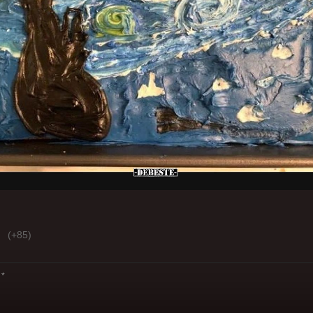
(+85)
*