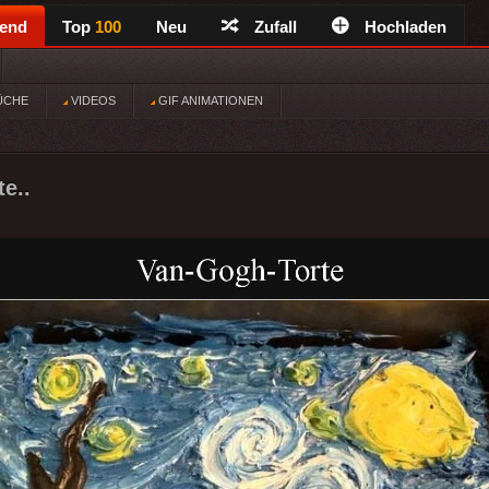
rend
Top
100
Neu
Zufall
Hochladen
ÜCHE
VIDEOS
GIF ANIMATIONEN
e..