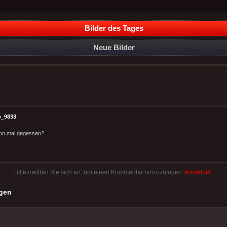
Bilder des Tages
Neue Bilder
o_9833
hon mal gegessen?
Bitte melden Sie sich an, um einen Kommentar hinzuzufügen.
Anmelden
gen