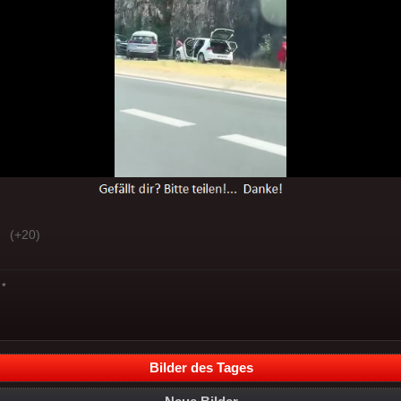
(+20)
*
Bilder des Tages