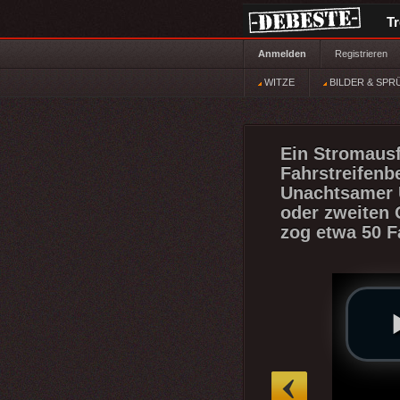
T
Anmelden
Registrieren
WITZE
BILDER & SPR
Ein Stromausfa
Fahrstreifenb
Unachtsamer 
oder zweiten 
zog etwa 50 F
»