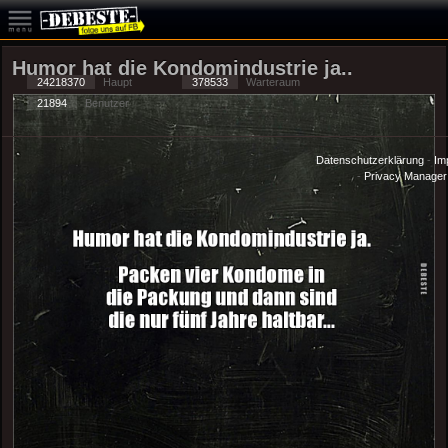
Humor hat die Kondomindustrie ja..
24218370
Haupt
378533
Warteraum
21894
Benutzer
Datenschutzerklärung
-
Im
-
Privacy Manager