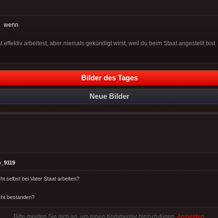
:
wenn
ffektiv arbeitest, aber niemals gekündigt wirst, weil du beim Staat angestellt bist
Bilder des Tages
Neue Bilder
o_9119
t selbst bei Vater Staat arbeiten?
cht bestanden?
Bitte melden Sie sich an, um einen Kommentar hinzuzufügen.
Anmelden