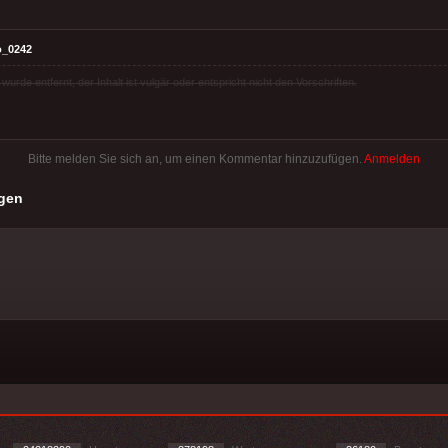
o_0242
rde entfernt, der Inhalt ist vulgär oder entspricht nicht den Vorschriften.
Bitte melden Sie sich an, um einen Kommentar hinzuzufügen.
Anmelden
gen