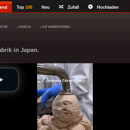
rend
Top
100
Neu
Zufall
Hochladen
ÜCHE
VIDEOS
GIF ANIMATIONEN
brik in Japan.