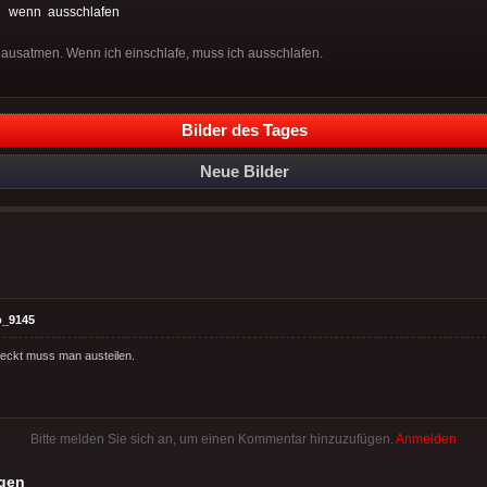
:
wenn
ausschlafen
 ausatmen. Wenn ich einschlafe, muss ich ausschlafen.
Bilder des Tages
Neue Bilder
o_9145
eckt muss man austeilen.
Bitte melden Sie sich an, um einen Kommentar hinzuzufügen.
Anmelden
gen