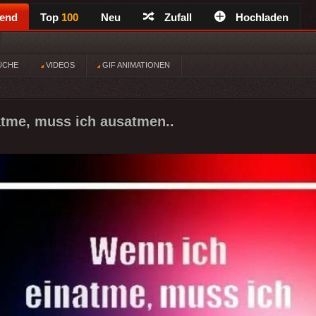
rend
Top
100
Neu
Zufall
Hochladen
ÜCHE
VIDEOS
GIF ANIMATIONEN
tme, muss ich ausatmen..