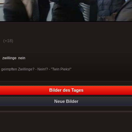
(+18)
:
zwillinge
nein
 geimpften Zwillinge? - Nein!? - "Twin Pieks!"
Bilder des Tages
Neue Bilder