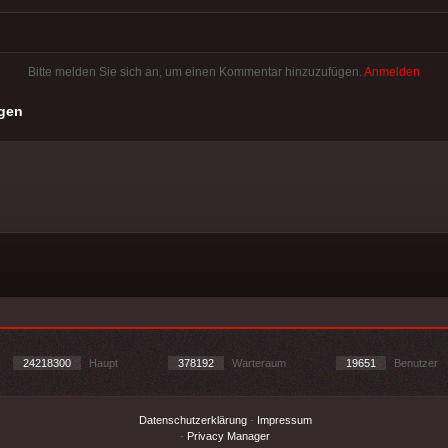
Bitte melden Sie sich an, um einen Kommentar hinzuzufügen.
Anmelden
gen
24218300
Haupt
378192
Warteraum
19651
Benutzer
Datenschutzerklärung
-
Impressum
-
Privacy Manager