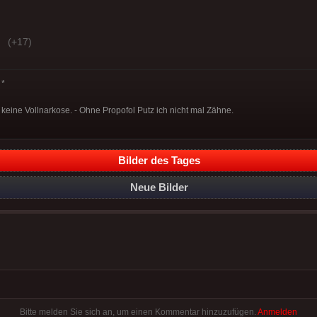
(+17)
*
 keine Vollnarkose. - Ohne Propofol Putz ich nicht mal Zähne.
Bilder des Tages
Neue Bilder
Bitte melden Sie sich an, um einen Kommentar hinzuzufügen.
Anmelden