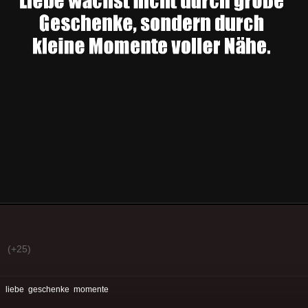
(+25)
:
liebe
geschenke
momente