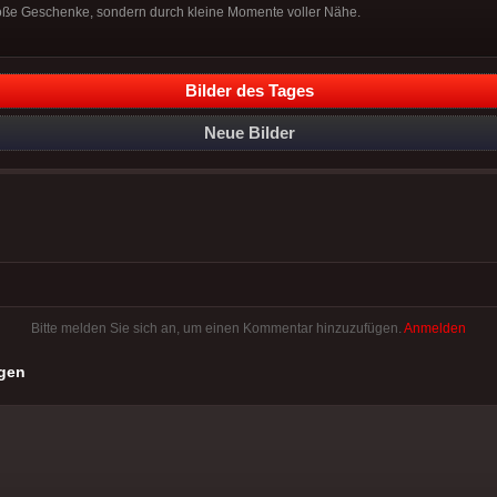
roße Geschenke, sondern durch kleine Momente voller Nähe.
Bilder des Tages
Neue Bilder
Bitte melden Sie sich an, um einen Kommentar hinzuzufügen.
Anmelden
gen