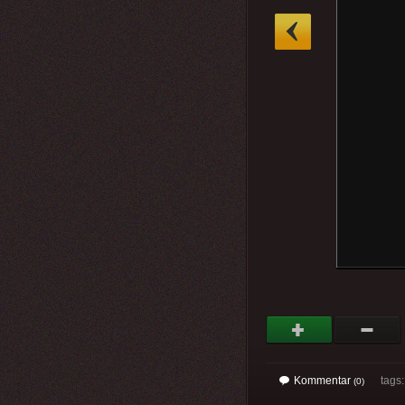
»
Kommentar
tags
(0)