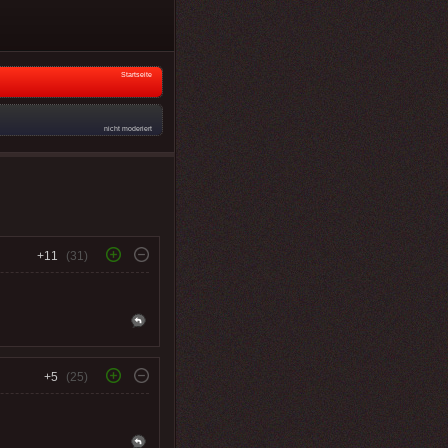
Startseite
nicht moderiert
+11
(31)
+5
(25)