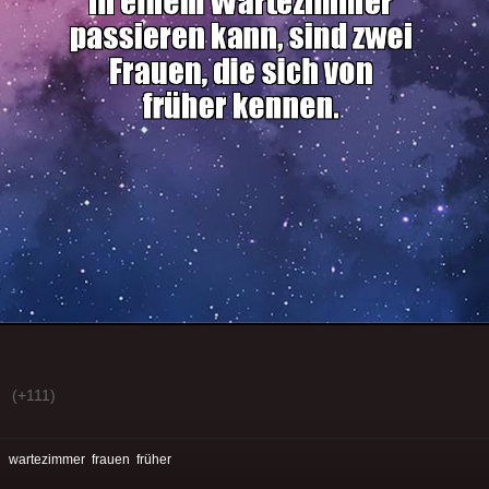
(+111)
:
wartezimmer
frauen
früher