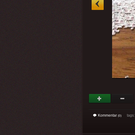
»
Kommentar
tags
(0)