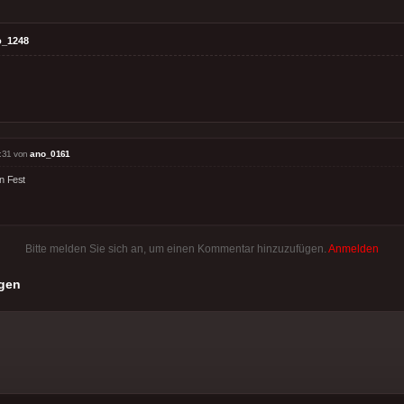
o_1248
:31 von
ano_0161
n Fest
Bitte melden Sie sich an, um einen Kommentar hinzuzufügen.
Anmelden
gen