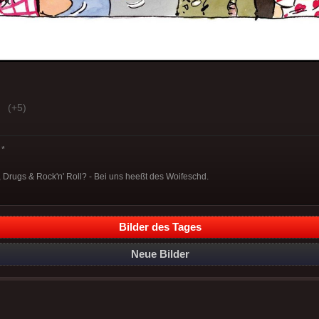
(+5)
*
ex, Drugs & Rock'n' Roll? - Bei uns heeßt des Woifeschd.
Bilder des Tages
Neue Bilder