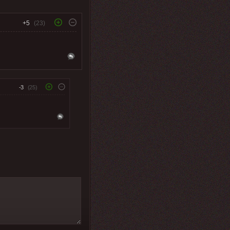
+5
(23)
-3
(25)