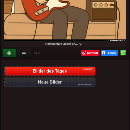
Kommentare ansehen... (0)
Merken
(+27)
Startseite
Bilder des Tages
Neue Bilder
nicht moderiert