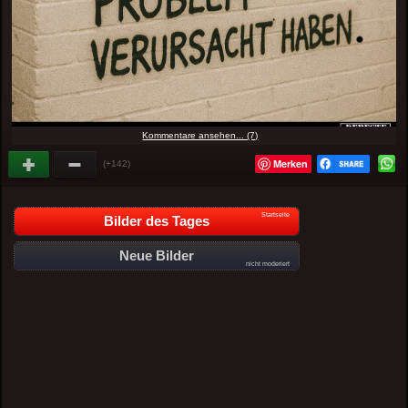
Kommentare ansehen... (7)
Merken
(+142)
Startseite
Bilder des Tages
Neue Bilder
nicht moderiert