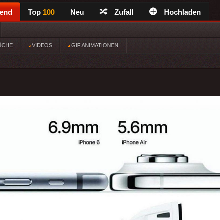
rend
Top
100
Neu
Zufall
Hochladen
ÜCHE
VIDEOS
GIF ANIMATIONEN