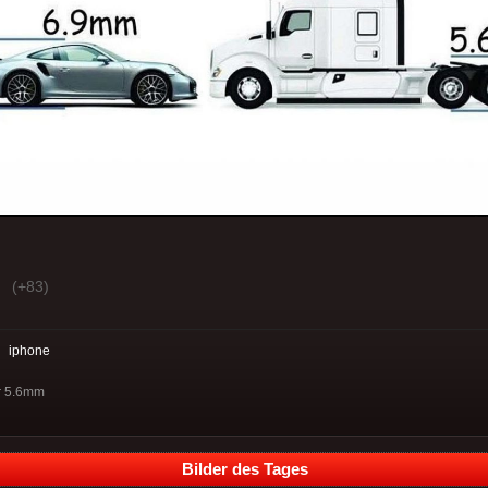
(+83)
:
iphone
r 5.6mm
Bilder des Tages