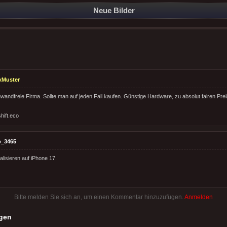
Neue Bilder
xMuster
nwandfreie Firma. Sollte man auf jeden Fall kaufen. Günstige Hardware, zu absolut fairen Prei
hift.eco
o_3465
lisieren auf iPhone 17.
Bitte melden Sie sich an, um einen Kommentar hinzuzufügen.
Anmelden
gen