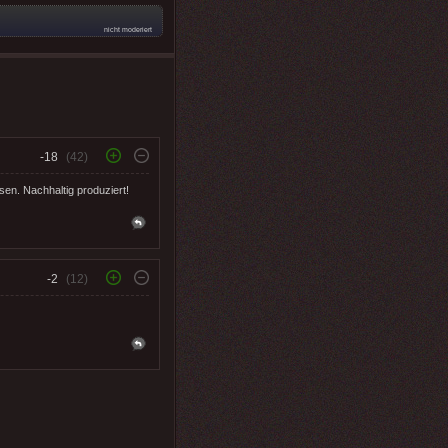
nicht moderiert
-18
(42)
sen. Nachhaltig produziert!
-2
(12)