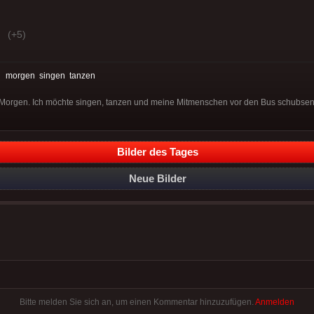
(+5)
:
morgen
singen
tanzen
Morgen. Ich möchte singen, tanzen und meine Mitmenschen vor den Bus schubsen
Bilder des Tages
Neue Bilder
Bitte melden Sie sich an, um einen Kommentar hinzuzufügen.
Anmelden