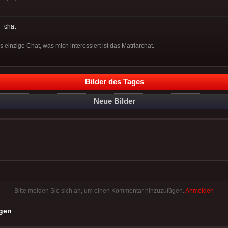
:
chat
 einzige Chat, was mich interessiert ist das Matriarchat.
Bilder des Tages
Neue Bilder
Bitte melden Sie sich an, um einen Kommentar hinzuzufügen.
Anmelden
gen