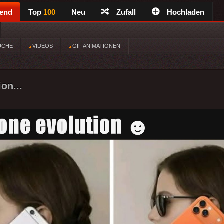
rend
Top
100
Neu
Zufall
Hochladen
ÜCHE
VIDEOS
GIF ANIMATIONEN
on...