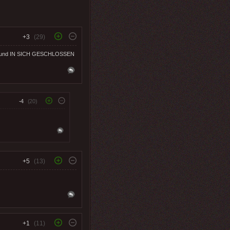
+3
(29)
dys und IN SICH GESCHLOSSEN
-4
(20)
+5
(13)
+1
(11)