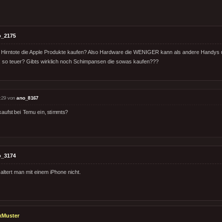
o_2175
h Hirntote die Apple Produkte kaufen? Also Hardware die WENIGER kann als andere Han
4x so teuer? Gibts wirklich noch Schimpansen die sowas kaufen???
:29 von
ano_8167
kaufst bei Temu ein, stimmts?
o_3174
altert man mit einem iPhone nicht.
xMuster