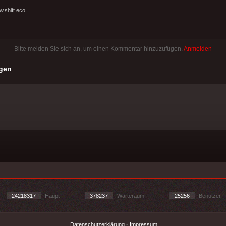
w.shift.eco
Bitte melden Sie sich an, um einen Kommentar hinzuzufügen.
Anmelden
gen
24218317
Haupt
378237
Warteraum
25256
Benutzer
Datenschutzerklärung
-
Impressum