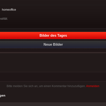
:
homeoffice
lität.
Bilder des Tages
Neue Bilder
Bitte melden Sie sich an, um einen Kommentar hinzuzufügen.
Anmelden
gen