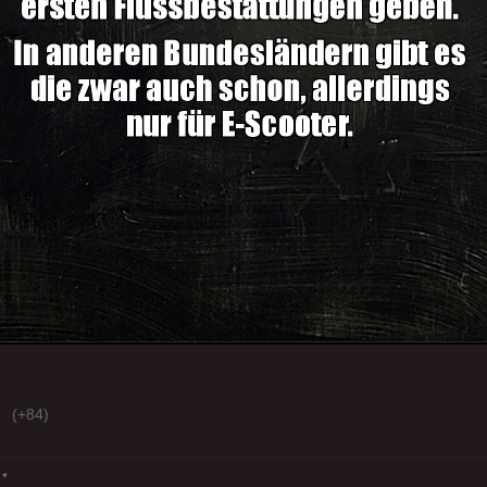
(+84)
*