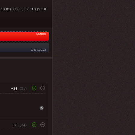
r auch schon, allerdings nur
Startseite
nicht moderiert
+21
(35)
-18
(34)