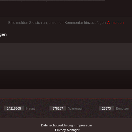
rde entfernt, der Inhalt ist vulgär oder entspricht nicht den Vorschriften.
Bitte melden Sie sich an, um einen Kommentar hinzuzufügen.
Anmelden
gen
24218305
Haupt
378187
Warteraum
23373
Benutzer
Datenschutzerklärung
-
Impressum
-
Privacy Manager