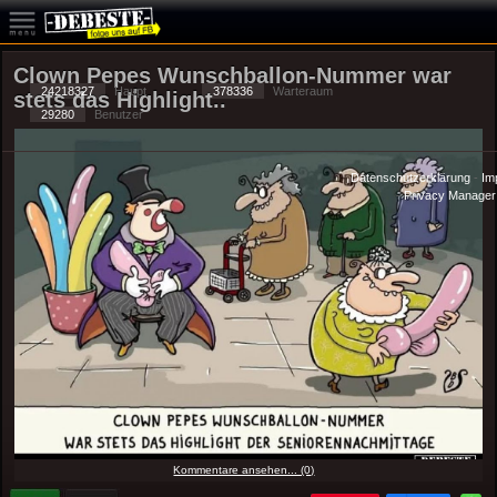
Clown Pepes Wunschballon-Nummer war
24218327
Haupt
378336
Warteraum
stets das Hi̇ghlight..
29280
Benutzer
Datenschutzerklärung
-
Im
-
Privacy Manager
Kommentare ansehen... (0)