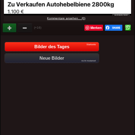
Kommentare ansehen... (0)
Merken
(+16)
Startseite
Bilder des Tages
Neue Bilder
nicht moderiert