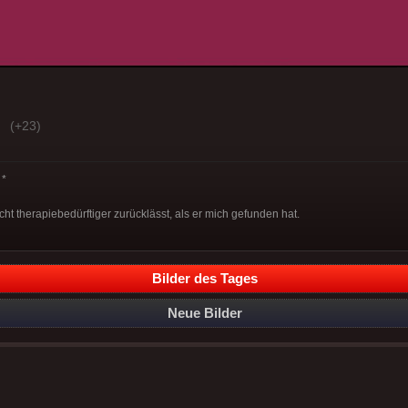
(+23)
*
cht therapiebedürftiger zurücklässt, als er mich gefunden hat.
Bilder des Tages
Neue Bilder