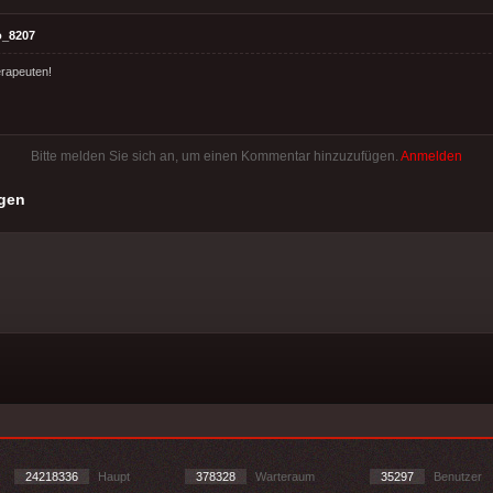
o_8207
rapeuten!
Bitte melden Sie sich an, um einen Kommentar hinzuzufügen.
Anmelden
gen
24218336
Haupt
378328
Warteraum
35297
Benutzer