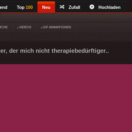
rend
Top
100
Neu
Zufall
Hochladen
ÜCHE
VIDEOS
GIF ANIMATIONEN
r, der mich nicht therapiebedürftiger..