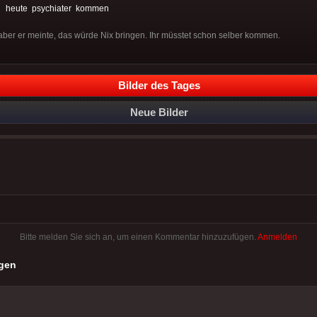
:
heute
psychiater
kommen
aber er meinte, das würde Nix bringen. Ihr müsstet schon selber kommen.
Bilder des Tages
Neue Bilder
Bitte melden Sie sich an, um einen Kommentar hinzuzufügen.
Anmelden
gen